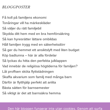
BLOGGPOSTER
Få koll på familjens ekonomi
Tonåringar vill ha märkeskläder
Så väljer du rätt familjebil
Skydda ditt hem med en bra hemförsäkring
Så kan hyresrätter lättare ombildas
Håll familjen trygg med en säkerhetsdörr
Så ger du hemmet ett ansiktslyft med liten budget
Köp badtunna – här är alla fördelar
Så lyckas du hitta den perfekta julklappen
Vad innebär de religiösa högtiderna för familjen?
Låt proffsen sköta flyttstädningen
Skaffa akvarium som familj med många barn
Därför är flytthjälp perfekt att anlita
Bästa sätten för barnsemester
Så viktigt är det att barnsäkra hemma
Den här bloggen fungerar inte utan cookies. Genom att surfa