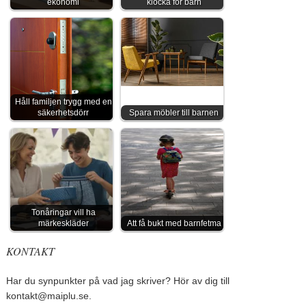
ekonomi
klocka för barn
Håll familjen trygg med en
säkerhetsdörr
Spara möbler till barnen
Tonåringar vill ha
märkeskläder
Att få bukt med barnfetma
KONTAKT
Har du synpunkter på vad jag skriver? Hör av dig till
kontakt@maiplu.se
.