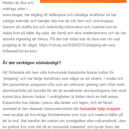
Medan de rika och
mäktiga sitter i
stora borgar, har tillgång till helikoptrar och oändliga skafferier så har
vanliga individer och familjer inte mer än sitt hem och sina kroppar.
Genom att skaffa bra och nödvändig information och material kan du
rädda livet på både dig själv, din familj och dina medmänniskor och du har
absolut ingenting att förlora. På den här sidan kan du läsa mer om vad
prepping är för något: https://criseq.se/2019/02/21/prepping-att-vara-
forberedd-for-en-kris/
Är det verkligen nödvändigt?
Att förbereda sitt hem inför kommande katastrofer brukar kallas för
”prepping” och har länge betraktats som något av ett skämt. I media och
film presenteras prepparen ofta som en vildvuxen galning som sitter med
aluminiumfolie på huvudet för att de annalkande utomjordingarna inte skall
kunna läsa dennes tankar. I verkligheten är bilden dock en helt annan.
Katastrofer kan hända i precis alla länder och lägen, och ett färskt
exempel är den rådande Venezuela-krisen där
humanitär hjälp stoppats
med resultat att livsviktiga förnödenheter som mat och medicin håller på
att ta slut. Här handlar det varken om rymdgubbar eller vulkanutbrott, utan
en politisk kris som lett till en humanitär katastrof, och tyvärr finns det