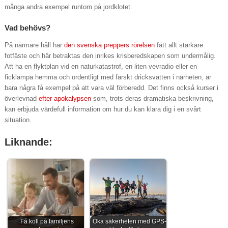
många andra exempel runtom på jordklotet.
Vad behövs?
På närmare håll har
den svenska preppers rörelsen
fått allt starkare
fotfäste och här betraktas den inrikes krisberedskapen som undermålig.
Att ha en flyktplan vid en naturkatastrof, en liten vevradio eller en
ficklampa hemma och ordentligt med färskt dricksvatten i närheten, är
bara några få exempel på att vara väl förberedd. Det finns också kurser i
överlevnad
efter apokalypsen
som, trots deras dramatiska beskrivning,
kan erbjuda värdefull information om hur du kan klara dig i en svårt
situation.
Liknande:
Få koll på familjens
Öka säkerheten med GPS-